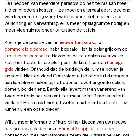
Het hebben van meerdere parasols op het terras kan meer
tijd en middelen kosten – ze moeten allemaal apart bediend
worden, er moet gezorgd worden voor elektriciteit voor
verlichting en verwarming, er is meer opslagruimte nodig en
meer vloerruimte onder of tussen de tafels.
Zodra je de positie van je
nieuwe tuinparasol
of
commerciële parasol
hebt bepaald, Het is belangrijk om de
juiste maat parasol
te kiezen en na te denken over welke
kleur het beste bij die plek past. Je kunt hier een
handige
gids
vinden. Onthoud dat de baldakijn de ruimte boven je
inneemt! Niet de vloer! Controleer altijd of de luifel nergens
aan kan blijven haken bij het openen, overhangende daken,
bomen, borden enz. Bambrella levert maten variërend van
twee meter in het vierkant tot maar liefst 9 meter in het
vierkant! Het maakt niet uit welke maat ruimte u heeft – wij
kunnen u een optie bieden!
Wilt u meer informatie of hulp bij het kiezen van uw nieuwe
parasol, bezoek dan onze
Parasol Koopgids
, of neem
contact op met het Bambrella team die u graag helpen. Wij