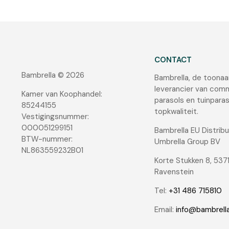
CONTACT
Bambrella © 2026
Bambrella, de toona
leverancier van com
Kamer van Koophandel:
parasols en tuinpara
85244155
topkwaliteit.
Vestigingsnummer:
000051299151
Bambrella EU Distribu
BTW-nummer:
Umbrella Group BV
NL863559232B01
Korte Stukken 8, 537
Ravenstein
Tel:
+31 486 715810
Email:
info@bambrella