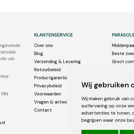
KLANTENSERVICE
PARASOL
angevende
Over ons
Middenpaa
merciële
Blog
Beste zwe
sols van
Verzending & Levering
Groot com
Retourbeleid
Onderstel
teur:
Productgarantie
Foto’s
Wij gebruiken 
Privacybeleid
1 MN
Voorwaarden
Wij maken gebruik van 
Vragen & antwoorden
surfervaring op onze we
Contact
advertenties te tonen, 
begrijpen waar onze be
.nl