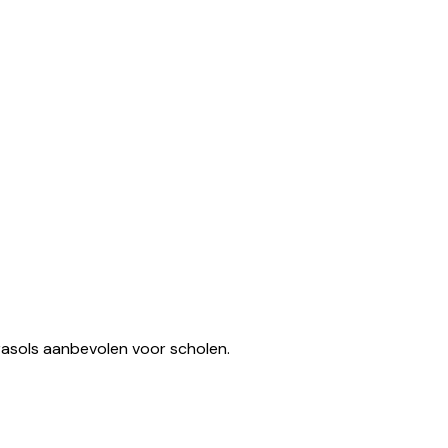
Aluminium
(
5
€
577,90
€
477,60
€
722,37
VAN
INCL. BTW (
EX. BTW
)
klantbe
oordeli
ngen)
rasols aanbevolen voor scholen.