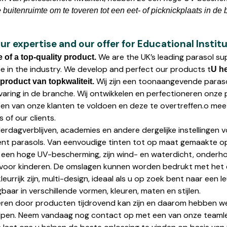
uitenruimte om te toveren tot een eet- of picknickplaats in de b
ur expertise and our offer for Educational Instit
We are the UK’s leading parasol sup
of a top-quality product.
ce in the industry. We develop and perfect our products t
U he
Wij zijn een toonaangevende paraso
roduct van topkwaliteit.
varing in de branche. Wij ontwikkelen en perfectioneren onze
isen van onze klanten te voldoen en deze te overtreffen.o me
 of our clients.
erdagverblijven, academies en andere dergelijke instellingen 
nt parasols. Van eenvoudige tinten tot op maat gemaakte opl
een hoge UV-bescherming, zijn wind- en waterdicht, onderhou
ig voor kinderen. De omslagen kunnen worden bedrukt met he
kleurrijk zijn, multi-design, ideaal als u op zoek bent naar een l
gbaar in verschillende vormen, kleuren, maten en stijlen.
ren door producten tijdrovend kan zijn en daarom hebben we
elpen. Neem vandaag nog contact op met een van onze team