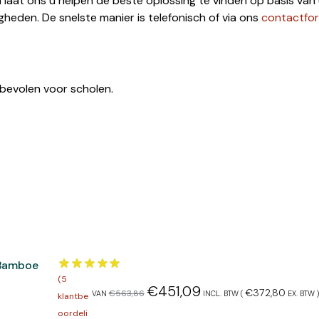
 laat ons u helpen de beste oplossing te vinden op basis van
eden. De snelste manier is telefonisch of via ons
contactfor
bevolen voor scholen.
 Bamboe
(
5
€
451,09
€
372,80
€
563,86
VAN
INCL. BTW (
EX. BTW
)
klantbe
oordeli