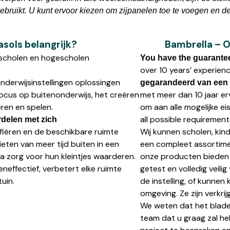
bruikt. U kunt ervoor kiezen om zijpanelen toe te voegen en de b
sols belangrijk?
Bambrella – O
n scholen en hogescholen
You have the guarantee 
over 10 years’ experien
onderwijsinstellingen oplossingen
gegarandeerd van een p
 focus op buitenonderwijs, het creëren
met meer dan 10 jaar er
eren en spelen.
om aan alle mogelijke e
all possible requirements
rdelen met zich
fiëren en de beschikbare ruimte
Wij kunnen scholen, kind
eten van meer tijd buiten in een
een compleet assortime
a zorg voor hun kleintjes waarderen.
onze producten bieden 
neffectief, verbetert elke ruimte
getest en volledig veil
uin.
de instelling, of kunnen 
omgeving. Ze zijn verkrij
We weten dat het blade
team dat u graag zal h