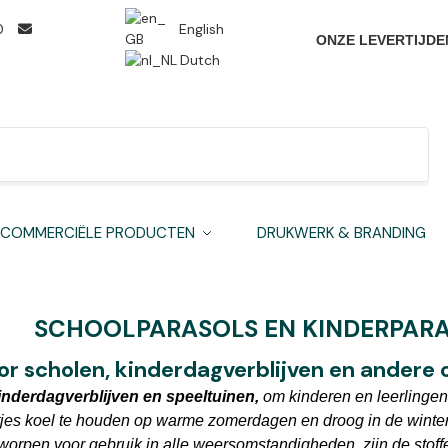
0
English
ONZE LEVERTIJDE
Dutch
Zoeken
COMMERCIËLE PRODUCTEN
DRUKWERK & BRANDING
SCHOOLPARASOLS EN KINDERPAR
or scholen, kinderdagverblijven en andere 
kinderdagverblijven en speeltuinen,
om kinderen en leerlingen
tjes koel te houden op warme zomerdagen en droog in de winter
ntworpen voor gebruik in alle weersomstandigheden, zijn de sto