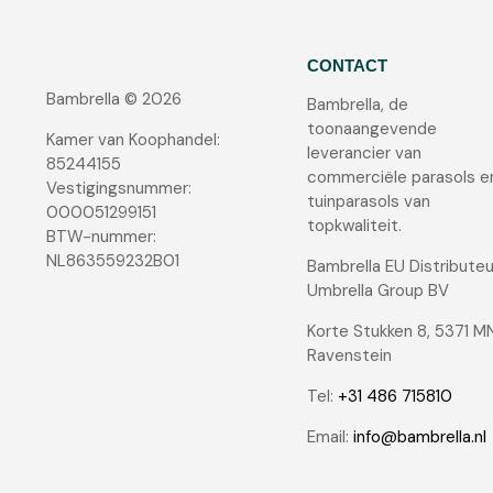
CONTACT
Bambrella © 2026
Bambrella, de
toonaangevende
Kamer van Koophandel:
leverancier van
85244155
commerciële parasols e
Vestigingsnummer:
tuinparasols van
000051299151
topkwaliteit.
BTW-nummer:
NL863559232B01
Bambrella EU Distributeu
Umbrella Group BV
Korte Stukken 8, 5371 M
Ravenstein
Tel:
+31 486 715810
Email:
info@bambrella.nl