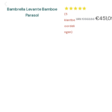
Bambrella Levante Bamboe
(
5
Parasol
€
451,0
€
563,86
VAN
klantbe
oordeli
ngen)