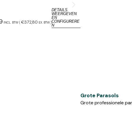
DETAILS
Bambrella Hurricane 
WEERGEVEN
Parasol
EN
9
CONFIGURERE
€
372,80
INCL. BTW (
EX. BTW
)
N
Grote Parasols
Grote professionele pa