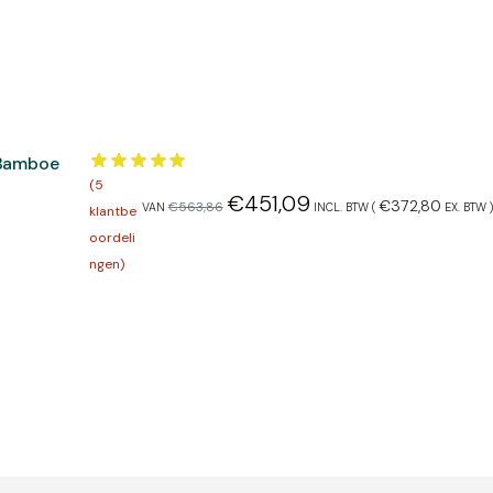
 Bamboe
(
5
€
451,09
€
372,80
€
563,86
VAN
INCL. BTW (
EX. BTW
)
klantbe
oordeli
ngen)