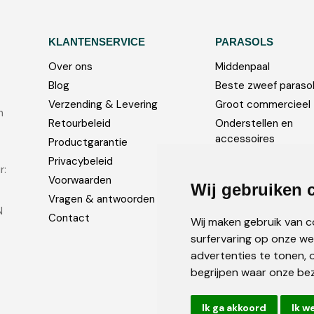
KLANTENSERVICE
PARASOLS
Over ons
Middenpaal
Blog
Beste zweef paraso
Verzending & Levering
Groot commercieel
n
Retourbeleid
Onderstellen en
accessoires
Productgarantie
Foto’s
Privacybeleid
r:
Voorwaarden
Wij gebruiken 
Vragen & antwoorden
N
Contact
Wij maken gebruik van 
surfervaring op onze we
advertenties te tonen, 
begrijpen waar onze be
Ik ga akkoord
Ik w