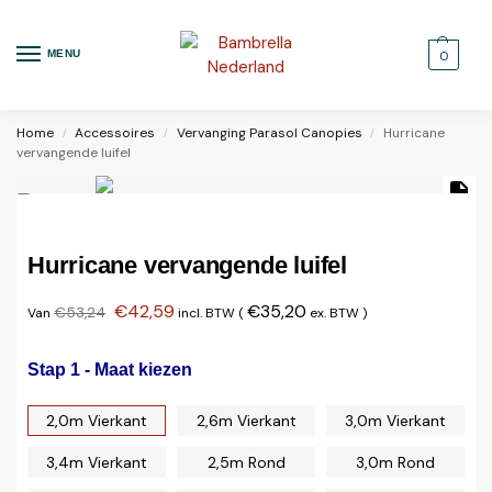
MENU
0
Home
Accessoires
Vervanging Parasol Canopies
Hurricane
/
/
/
vervangende luifel
Hurricane vervangende luifel
€
42,59
€
35,20
€
53,24
Van
incl. BTW (
ex. BTW
)
Stap 1 - Maat kiezen
2,0m Vierkant
2,6m Vierkant
3,0m Vierkant
3,4m Vierkant
2,5m Rond
3,0m Rond