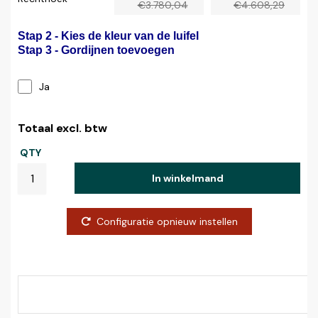
€3.780,04
€4.608,29
Stap 2 - Kies de kleur van de luifel
Stap 3 - Gordijnen toevoegen
Ja
Totaal excl. btw
QTY
In winkelmand
Configuratie opnieuw instellen