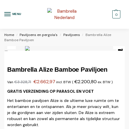
MENU
0
Home
Paviljoens en pergola's
Paviljoens
Bambrella Alize
/
/
/
Bamboe Paviljoen
Bambrella Alize Bamboe Paviljoen
€
2.662,97
€
2.200,80
€
3.328,71
Van
incl. BTW (
ex. BTW
)
GRATIS VERZENDING OP PARASOL EN VOET
Het bamboe paviljoen Alize is de ultieme luxe ruimte om te
entertainen en te ontspannen. Als je meer privacy wilt, kun
je de gordijnen aan vier zijden sluiten. De Alize is extreem
robuust en kan zowel als permanente als tijdelijke structuur
worden gebruikt.