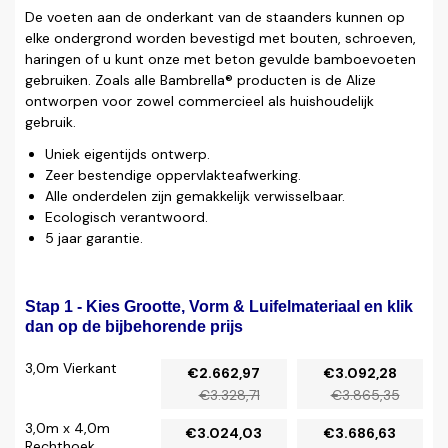
De voeten aan de onderkant van de staanders kunnen op
elke ondergrond worden bevestigd met bouten, schroeven,
haringen of u kunt onze met beton gevulde bamboevoeten
gebruiken. Zoals alle Bambrella® producten is de Alize
ontworpen voor zowel commercieel als huishoudelijk
gebruik.
Uniek eigentijds ontwerp.
Zeer bestendige oppervlakteafwerking.
Alle onderdelen zijn gemakkelijk verwisselbaar.
Ecologisch verantwoord.
5 jaar garantie.
Stap 1 - Kies Grootte, Vorm & Luifelmateriaal en klik
dan op de bijbehorende prijs
3,0m Vierkant
€2.662,97
€3.092,28
€3.328,71
€3.865,35
3,0m x 4,0m
€3.024,03
€3.686,63
Rechthoek