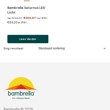
Bambrella Saturnus LED
Licht
€
100,67
€
125,84
Van
incl. BTW (
€
83,20
ex. BTW
)
Lees Verder
Enig resultaat
Bambrella © 2026